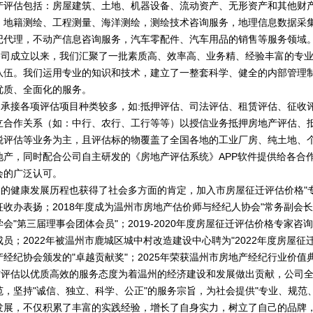
产评估包括：房屋建筑、土地、机器设备、流动资产、无形资产和其他财
、地籍测绘、工程测量、海洋测绘，测绘技术咨询服务，地理信息数据采
记代理，不动产信息咨询服务，汽车零配件、汽车用品的销售等服务领域
成立以来，我们汇聚了一批素质高、效率高、业务精、经验丰富的专业
队伍。我们运用专业的知识和技术，建立了一整套科学、健全的内部管理
优质、全面化的服务。
接各项评估项目种类较多，如:抵押评估、司法评估、租赁评估、征收
立合作关系（如：中行、农行、工行等等）以授信业务抵押房地产评估、
税评估等业务为主，且评估标的物覆盖了全国各地的工业厂房、纯土地、
地产，同时配合公司自主研发的《房地产评估系统》APP软件提供给各合
会的广泛认可。
健康发展历程也获得了社会多方面的肯定，加入市房屋征迁评估价格"专
征收办表扬；2018年度成为温州市房地产估价师与经纪人协会"常务副会长
会"第三届理事会团体会员"；2019-2020年度房屋征迁评估价格专家
员；2022年被温州市鹿城区城中村改造建设中心聘为"2022年度房屋征
产经纪协会颁发的"卓越贡献奖"；2025年荣获温州市房地产经纪行业价值
估以优质高效的服务态度为着温州的经济建设和发展做出贡献，公司全
范，坚持"诚信、独立、科学、公正"的服务宗旨，为社会提供"专业、规范
发展，不仅积累了丰富的实践经验，增长了自身实力，树立了自己的品牌，