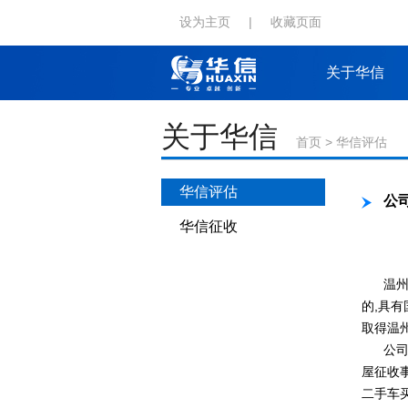
设为主页
|
收藏页面
关于华信
关于华信
首页
>
华信评估
华信评估
公
华信征收
温州华
的,具
取得温
公司业
屋征收
二手车