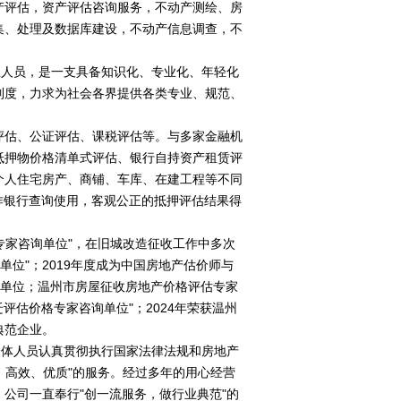
产评估，资产评估咨询服务，不动产测绘、房
集、处理及数据库建设，不动产信息调查，不
。
人员，是一支具备知识化、专业化、年轻化
制度，力求为社会各界提供各类专业、规范、
评估、公证评估、课税评估等。与多家金融机
抵押物价格清单式评估、银行自持资产租赁评
个人住宅房产、商铺、车库、在建工程等不同
作银行查询使用，客观公正的抵押评估结果得
家咨询单位"，在旧城改造征收工作中多次
单位"；2019年度成为中国房地产估价师与
咨询单位；温州市房屋征收房地产价格评估专家
迁评估价格专家咨询单位"；2024年荣获温州
典范企业。
体人员认真贯彻执行国家法律法规和房地产
、高效、优质"的服务。经过多年的用心经营
公司一直奉行"创一流服务，做行业典范"的