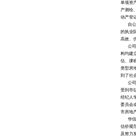
单项资
产测绘
动产登
自公司
的执业
高效、
公司承
构均建
估、课
类型房
到了社
公司的
受到市
经纪人学
委员会成
市房地
华信评
估价规
及努力