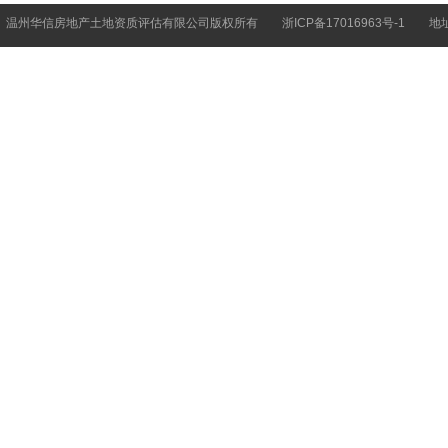
温州华信房地产土地资质评估有限公司版权所有
浙ICP备17016963号-1
地