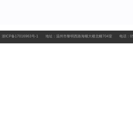
浙ICP备17016963号-1
地址：温州市黎明西路海螺大楼北幢704室
电话：057