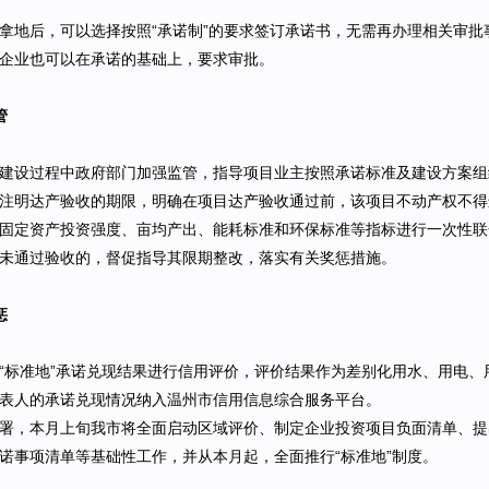
拿地后，可以选择按照“承诺制”的要求签订承诺书，无需再办理相关审
企业也可以在承诺的基础上，要求审批。
管
建设过程中政府部门加强监管，指导项目业主按照承诺标准及建设方案组
注明达产验收的期限，明确在项目达产验收通过前，该项目不动产权不得
固定资产投资强度、亩均产出、能耗标准和环保标准等指标进行一次性联
未通过验收的，督促指导其限期整改，落实有关奖惩措施。
惩
“标准地”承诺兑现结果进行信用评价，评价结果作为差别化用水、用电
表人的承诺兑现情况纳入温州市信用信息综合服务平台。
署，本月上旬我市将全面启动区域评价、制定企业投资项目负面清单、提
诺事项清单等基础性工作，并从本月起，全面推行“标准地”制度。