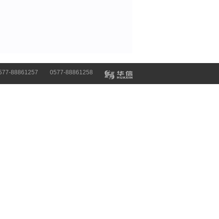
7-88861257
0577-88861258