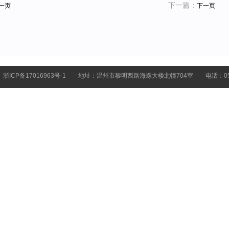
下一篇：
一页
下一页
浙ICP备17016963号-1
地址：温州市黎明西路海螺大楼北幢704室
电话：057