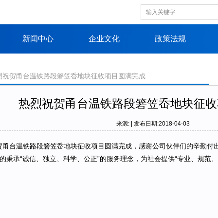
新闻中心
企业文化
政策法规
烈祝贺甬台温铁路段箬笠岙地块征收项目圆满完成
热烈祝贺甬台温铁路段箬笠岙地块征收
来源: | 发布日期:2018-04-03
甬台温铁路段箬笠岙地块征收项目圆满完成，感谢公司伙伴们的辛勤付出
的秉承“诚信、独立、科学、公正”的服务理念，为社会提供“专业、规范、