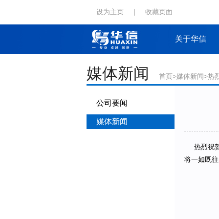
设为主页
|
收藏页面
关于华信
媒体新闻
首页
>
媒体新闻
>热
公司要闻
媒体新闻
热烈祝贺
将一如既往