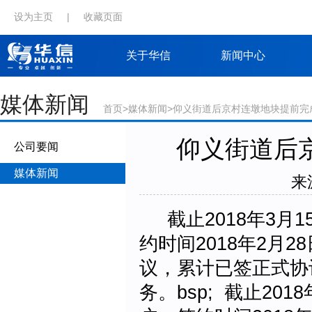
设为主页
|
收藏页面
关于华信
新闻中心
媒体新闻
首页
>
媒体新闻
>仰义街道后京村连墩地块提前完
仰义街道后
公司要闻
媒体新闻
来源
截止2018年3月
约时间2018年2月2
议，累计已签正式协议
务。bsp; 截止20